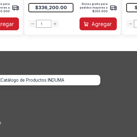
is para
Envíos gratis para
$336,200.00
yores a
pedidos mayores a
00.000
$200.000
regar
Agregar
s
s
s