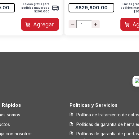
Envíos gratis para
Envíos grat
0.00
$829,800.00
pedidos mayores a
pedidos ma
$200.000
$2
Agregar
Ag
s Rápidos
Políticas y Servicios
nes somos
Política de tratamiento de dato
uctos
Políticas de garantía de herraje
aja con nosotros
Políticas de garantía de puerta