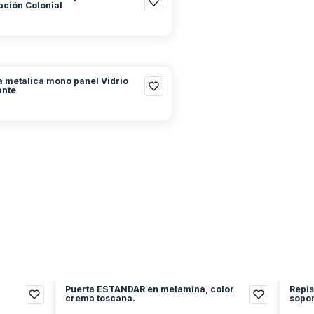
lación Colonial
a metalica mono panel Vidrio
ante
Puerta ESTANDAR en melamina, color
Repis
crema toscana.
sopor
cm