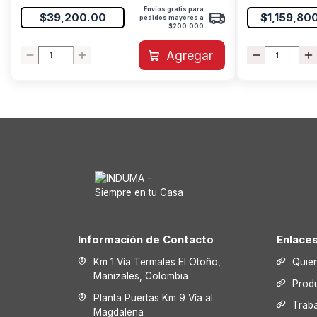
Envíos gratis para
$39,200.00
$1,159,80
pedidos mayores a
$200.000
Agregar
Información de Contacto
Enlace
Km 1 Vía Termales El Otoño,
Quie
Manizales, Colombia
Prod
Planta Puertas Km 9 Vía al
Trab
Magdalena