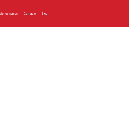
pintero con Consejos Clave para
ienes somos
Contacto
Blog
e a esos profesionales con arte y dedicación transforman nuestros hogares y espacios. ¿Sabí