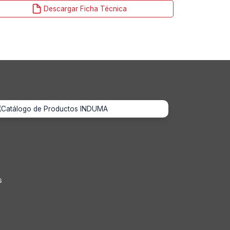
Descargar Ficha Técnica
s
s
s
s