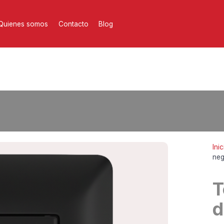
Quienes somos
Contacto
Blog
Inic
neg
T
d