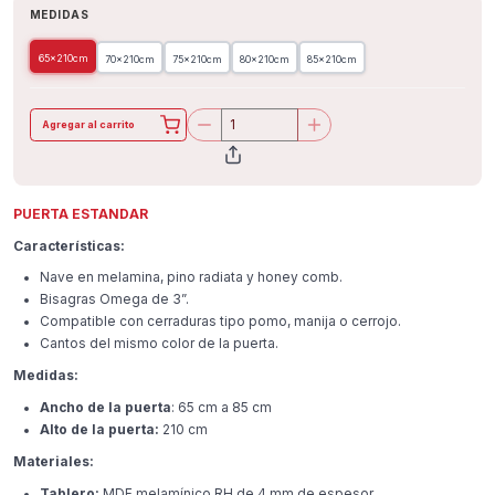
MEDIDAS
65x210cm
70x210cm
75x210cm
80x210cm
85x210cm
Agregar al carrito
PUERTA ESTANDAR
Características:
Nave en melamina, pino radiata y honey comb.
Bisagras Omega de 3”.
Compatible con cerraduras tipo pomo, manija o cerrojo.
Cantos del mismo color de la puerta.
Medidas:
Ancho de la puerta
: 65 cm a 85 cm
Alto de la puerta:
210 cm
Materiales:
Tablero:
MDF melamínico RH de 4 mm de espesor