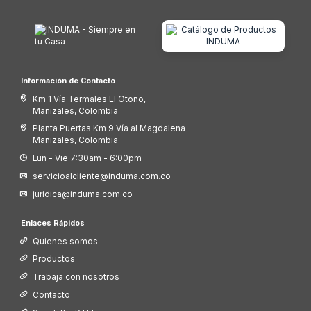
0
.
0
0
Información de Contacto
Km 1 Vía Termales El Otoño,
Manizales, Colombia
Planta Puertas Km 9 Vía al Magdalena
Manizales, Colombia
Lun - Vie 7:30am - 6:00pm
servicioalcliente@induma.com.co
juridica@induma.com.co
Enlaces Rápidos
Quienes somos
Productos
Trabaja con nosotros
Contacto