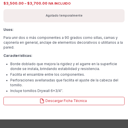
P
$
3,500.00
–
$
3,700.00
IVA INCLUIDO
r
i
c
Agotado temporalmente
e
r
a
Usos:
n
g
Para unir dos o más componentes a 90 grados como sillas, camas y
e
cajonería en general, anclaje de elementos decorativos o utilitarios a la
:
$
pared.
3
,
Características:
5
0
Borde doblado que mejora la rigidez y el agarre en la superficie
0
donde se instala, brindando estabilidad y resistencia.
.
Facilita el ensamble entre los componentes.
0
0
Perforaciones avellanadas que facilita el ajuste de la cabeza del
t
tornillo.
h
Incluye tornillos Drywall 6×3/4″.
r
o
u
Descargar Ficha Técnica
g
h
$
3
,
7
0