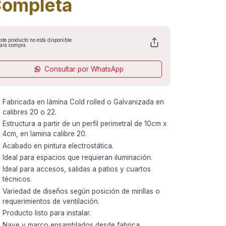
ompleta
ste producto no está disponible
ara compra
Consultar por WhatsApp
Fabricada en lámina Cold rolled o Galvanizada en
calibres 20 o 22.
Estructura a partir de un perfil perimetral de 10cm x
4cm, en lamina calibre 20.
Acabado en pintura electrostática.
Ideal para espacios que requieran iluminación.
Ideal para accesos, salidas a patios y cuartos
técnicos.
Variedad de diseños según posición de mirillas o
requerimientos de ventilación.
Producto listo para instalar.
Nave y marco ensamblados desde fabrica.