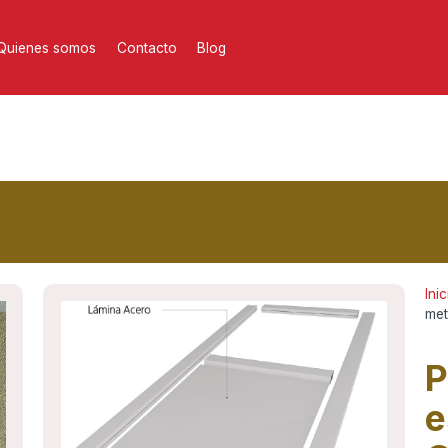
Quienes somos
Contacto
Blog
Inic
met
P
e