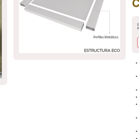
C
E
p