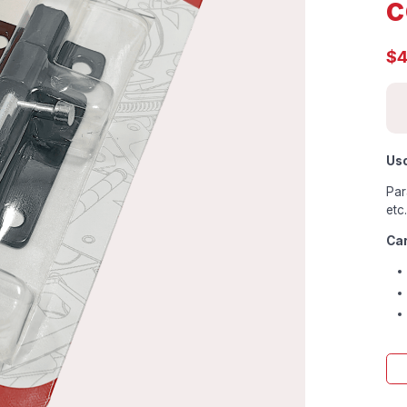
c
$
4
Us
Par
etc
Car