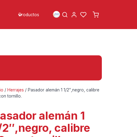
Productos
io
/
Herrajes
/ Pasador alemán 1 1/2″,negro, calibre
con tornillo.
asador alemán 1
/2″,negro, calibre