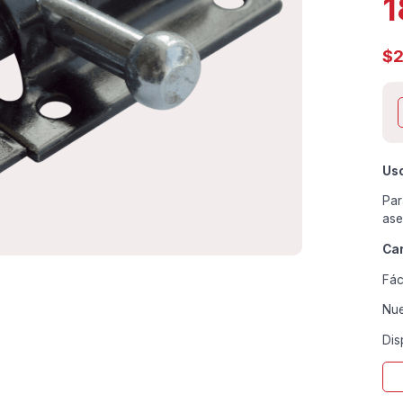
1
$
2
Us
Par
ase
Car
Fác
Nue
Dis