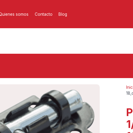
Quienes somos
Contacto
Blog
Inic
18,
P
1