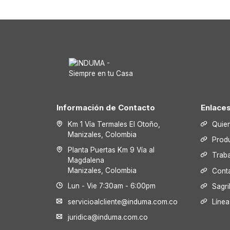
Información de Contacto
Enlace
Km 1 Vía Termales El Otoño,
Quie
Manizales, Colombia
Prod
Planta Puertas Km 9 Vía al
Trab
Magdalena
Manizales, Colombia
Cont
Lun - Vie 7:30am - 6:00pm
Sagri
servicioalcliente@induma.com.co
Línea
juridica@induma.com.co