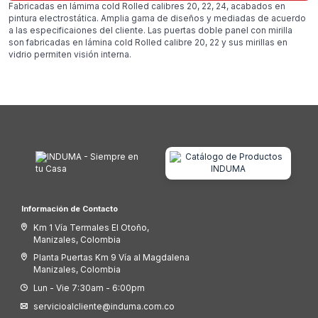
Fabricadas en lámima cold Rolled calibres 20, 22, 24, acabados en
pintura electrostática. Amplia gama de diseños y mediadas de acuerdo
a las especificaiones del cliente. Las puertas doble panel con mirilla
son fabricadas en lámina cold Rolled calibre 20, 22 y sus mirillas en
vidrio permiten visión interna.
Información de Contacto
Km 1 Vía Termales El Otoño,
Manizales, Colombia
Planta Puertas Km 9 Vía al Magdalena
Manizales, Colombia
Lun - Vie 7:30am - 6:00pm
servicioalcliente@induma.com.co