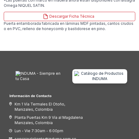
*Las puertas con marco en madera ahora están disponibles con Bisagra
Omega NIQUEL SATIN.
Descargar Ficha Técnica
Puerta entamborada fabricada en láminas MDF pintadas, cantos crudos
o en PVC, relleno de honeycomb y bastidorese en pino.
Información de Contacto
Km 1 Vía Termales El Otoño,
Manizales, Colombia
Planta Puertas Km 9 Vía al Magdalena
Manizales, Colombia
Lun - Vie 7:30am - 6:00pm
servicioalcliente@induma.com.co