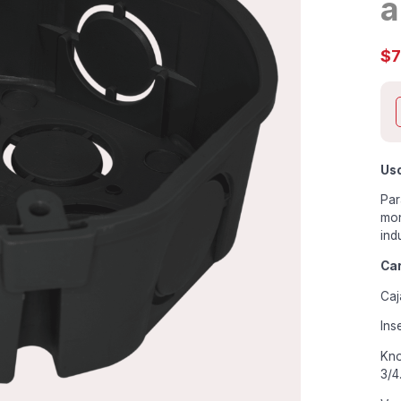
a
$
Us
Par
mon
ind
Car
Caj
Ins
Kno
3/4