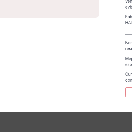
Ven
evi
Fab
HA
___
Bor
res
Mej
esp
Cum
com