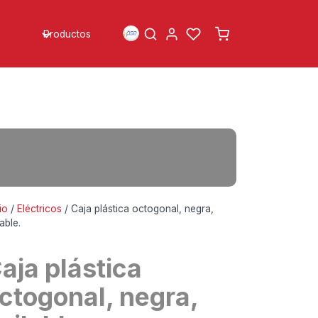
Productos
io
/
Eléctricos
/ Caja plástica octogonal, negra,
lable.
aja plástica
ctogonal, negra,