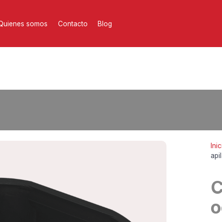
Quienes somos
Contacto
Blog
Inic
api
C
o