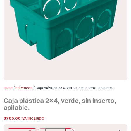
Inicio
/
Eléctricos
/ Caja plástica 2×4, verde, sin inserto, apilable.
Caja plástica 2×4, verde, sin inserto,
apilable.
$
700.00
IVA INCLUIDO