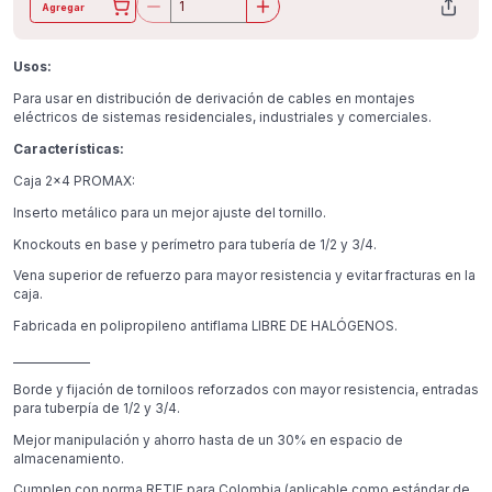
Agregar
Usos:
Para usar en distribución de derivación de cables en montajes
eléctricos de sistemas residenciales, industriales y comerciales.
Características:
Caja 2×4 PROMAX:
Inserto metálico para un mejor ajuste del tornillo.
Knockouts en base y perímetro para tubería de 1/2 y 3/4.
Vena superior de refuerzo para mayor resistencia y evitar fracturas en la
caja.
Fabricada en polipropileno antiflama LIBRE DE HALÓGENOS.
______________
Borde y fijación de torniloos reforzados con mayor resistencia, entradas
para tuberpía de 1/2 y 3/4.
Mejor manipulación y ahorro hasta de un 30% en espacio de
almacenamiento.
Cumplen con norma RETIE para Colombia (aplicable como estándar de