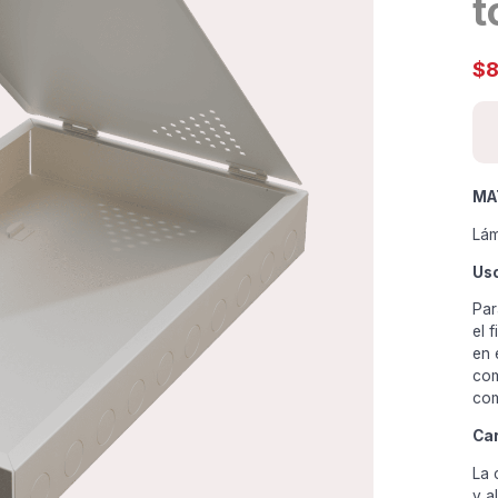
t
$
8
MA
Lám
Us
Par
el 
en 
com
com
Car
La 
y a