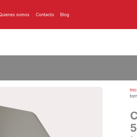
Quienes somos
Contacto
Blog
Inic
tor
C
5