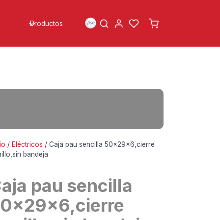
Productos
io
/
Eléctricos
/ Caja pau sencilla 50x29x6,cierre
nillo,sin bandeja
aja pau sencilla
0x29x6,cierre