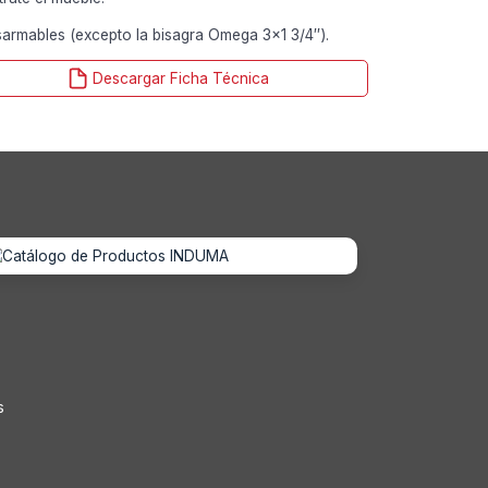
armables (excepto la bisagra Omega 3×1 3/4″).
Descargar Ficha Técnica
s
s
s