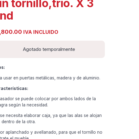
in tornillo,trio. X 3
nd
,800.00
IVA INCLUIDO
Agotado temporalmente
os:
a usar en puertas metálicas, madera y de aluminio.
acterísticas:
pasador se puede colocar por ambos lados de la
agra según la necesidad.
se necesita elaborar caja, ya que las alas se alojan
 dentro de la otra.
or aplanchado y avellanado, para que el tornillo no
trate el mueble.