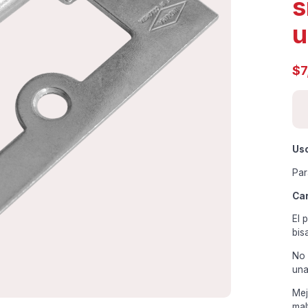
s
u
$
7
Us
Par
Car
El 
bis
No 
una
Mej
mal